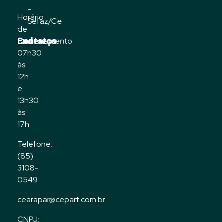
–
Horário
Sefaz/Ce
de
Contatos
Endereço
funcionamento
07h30
às
12h
e
13h30
às
17h
Telefone:
(85)
3108-
0549
cearapar@cepart.com.br
CNPJ: