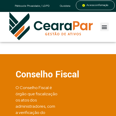
Acesso à informação
Politica de Privacidade / LGPD
Ouvidoria
CearaPar
Gestão de Ativos
Conselho Fiscal
O Conselho Fiscal é
órgão que fiscalização
os atos dos
administradores, com
a verificação do