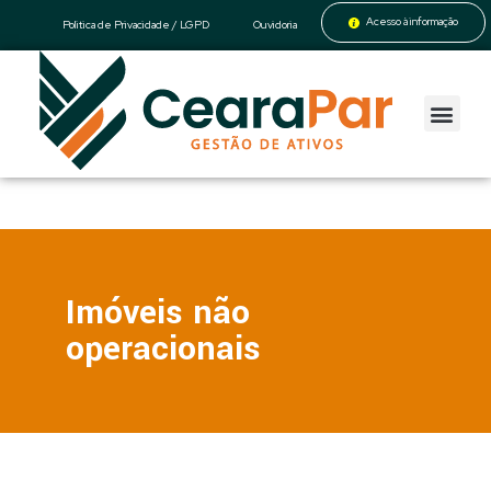
Acesso à informação
Politica de Privacidade / LGPD
Ouvidoria
CearaPar
Gestão de Ativos
Imóveis não
operacionais