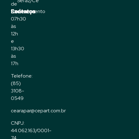
Sefaz/Ce
de
Contatos
Endereço
funcionamento
07h30
às
12h
e
13h30
às
17h
Telefone:
(85)
3108-
0549
cearapar@cepart.com.br
CNPJ:
44.062.163/0001-
74