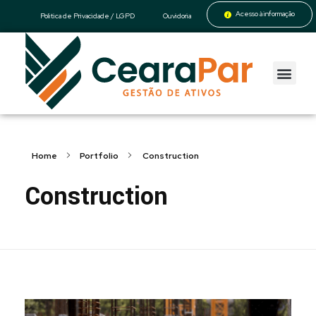
Acesso à informação
Politica de Privacidade / LGPD
Ouvidoria
CearaPar
Gestão de Ativos
Home
Portfolio
Construction
Construction